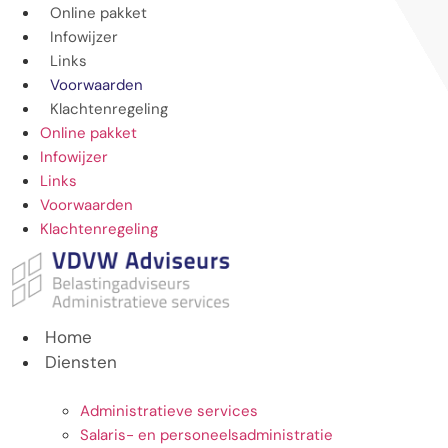
Ga
Online pakket
naar
Infowijzer
de
Links
inhoud
Voorwaarden
Klachtenregeling
Online pakket
Infowijzer
Links
Voorwaarden
Klachtenregeling
Home
Diensten
Administratieve services
Salaris- en personeelsadministratie