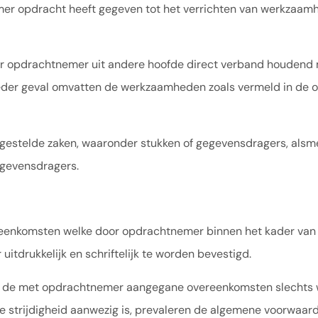
mer opdracht heeft gegeven tot het verrichten van werkzaam
or opdrachtnemer uit andere hoofde direct verband houdend
n ieder geval omvatten de werkzaamheden zoals vermeld in de 
estelde zaken, waaronder stukken of gegevensdragers, alsmed
egevensdragers.
ereenkomsten welke door opdrachtnemer binnen het kader va
tdrukkelijk en schriftelijk te worden bevestigd.
e met opdrachtnemer aangegane overeenkomsten slechts werki
ige strijdigheid aanwezig is, prevaleren de algemene voorwaa