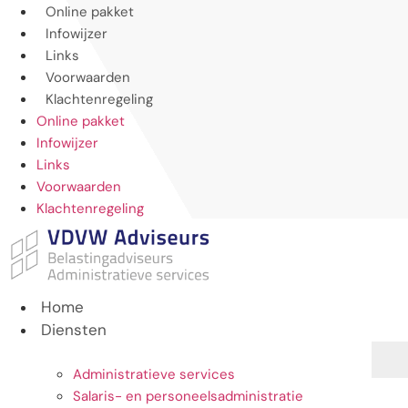
Ga
Online pakket
naar
Infowijzer
de
Links
inhoud
Voorwaarden
Klachtenregeling
Online pakket
Infowijzer
Links
Voorwaarden
Klachtenregeling
Home
Diensten
Administratieve services
Salaris- en personeelsadministratie