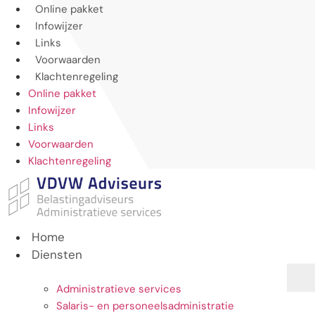
Ga
Online pakket
naar
Infowijzer
de
Links
inhoud
Voorwaarden
Klachtenregeling
Online pakket
Infowijzer
Links
Voorwaarden
Klachtenregeling
Home
Diensten
Administratieve services
Salaris- en personeelsadministratie